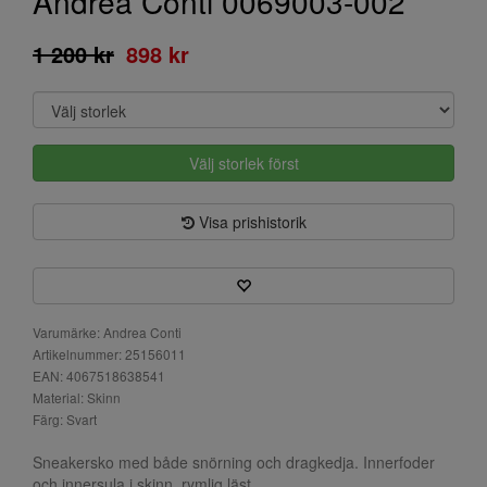
Andrea Conti 0069003-002
1 200 kr
898 kr
Välj storlek först
Visa prishistorik
Varumärke: Andrea Conti
Artikelnummer: 25156011
EAN: 4067518638541
Material: Skinn
Färg: Svart
Sneakersko med både snörning och dragkedja. Innerfoder
och innersula i skinn, rymlig läst.