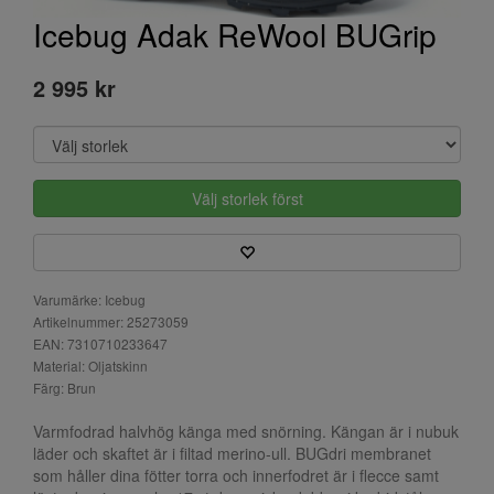
Icebug Adak ReWool BUGrip
2 995 kr
Välj storlek först
Varumärke: Icebug
Artikelnummer: 25273059
EAN: 7310710233647
Material: Oljatskinn
Färg: Brun
Varmfodrad halvhög känga med snörning. Kängan är i nubuk
läder och skaftet är i filtad merino-ull. BUGdri membranet
som håller dina fötter torra och innerfodret är i flecce samt