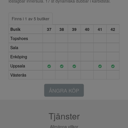
löstagbar innersula. 17 st dynamiska dubbar i karbidstål.
Finns i 1 av 5 butiker
Butik
37
38
39
40
41
42
Topshoes
Sala
Enköping
Uppsala
Västerås
ÅNGRA KÖP
Tjänster
Allmänna villkor