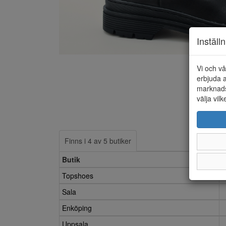
Inställ
Vi och vå
erbjuda a
marknads
välja vilk
Finns i 4 av 5 butiker
Butik
Topshoes
Sala
Enköping
Uppsala