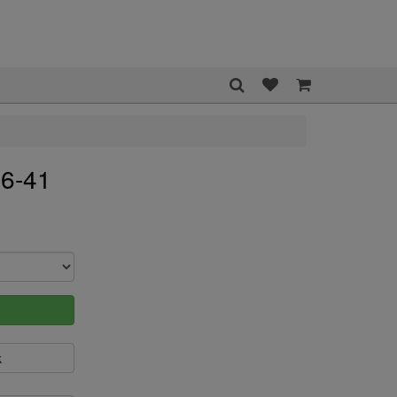
36-41
k