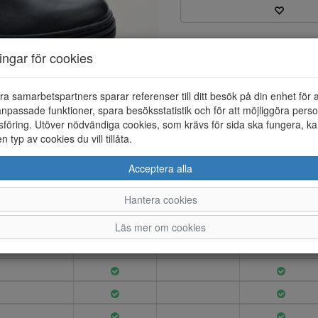
Varumärke: Tamaris
ningar för cookies
Artikelnummer: 25272014
EAN: 4064198504357
Material: Skinn
ra samarbetspartners sparar referenser till ditt besök på din enhet för 
Färg: Svart
npassade funktioner, spara besöksstatistik och för att möjliggöra perso
föring. Utöver nödvändiga cookies, som krävs för sida ska fungera, ka
Chelseaboots i skinn. Innerfodr
en typ av cookies du vill tillåta.
är löstagbar. Bootsen har en d
skorna.
Acceptera alla
Hantera cookies
36
37
38
39
Läs mer om cookies