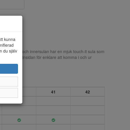
att kunna
nifierad
n du själv
et är i textil och innersulan har en mjuk touch-it sula som
ragkedja på insidan för enklare att komma i och ur
40
41
42