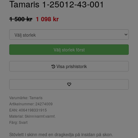
Tamaris 1-25012-43-001
1 500 kr
1 098 kr
Välj storlek först
Visa prishistorik
Varumärke: Tamaris
Artikelnummer: 24274009
EAN: 4064198331915
Material: Skinn/varmf.varmf.
Färg: Svart
Stövlett i skinn med en dragkedja på insidan på skon.