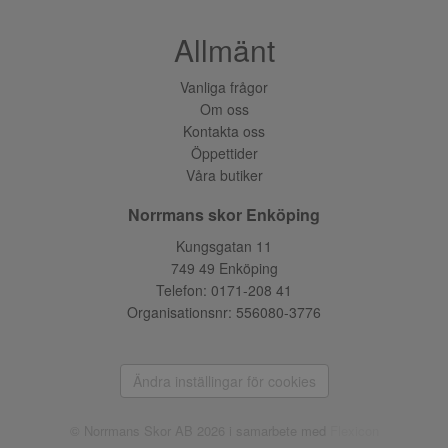
Allmänt
Vanliga frågor
Om oss
Kontakta oss
Öppettider
Våra butiker
Norrmans skor Enköping
Kungsgatan 11
749 49 Enköping
Telefon:
0171-208 41
Organisationsnr: 556080-3776
Ändra inställingar för cookies
© Norrmans Skor AB 2026 i samarbete med
Flexicon