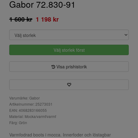
Gabor 72.830-91
1 600 kr
1 198 kr
Välj storlek först
Visa prishistorik
Varumärke: Gabor
Artikelnummer: 25273031
EAN: 4068283166055
Material: Mocka/varmf/varmf
Färg: Grön
Varmfodrad boots i mocca. Innerfoder och löstagbar