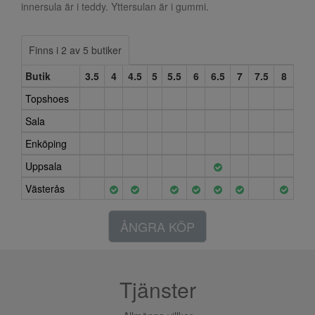
innersula är i teddy. Yttersulan är i gummi.
Finns i 2 av 5 butiker
Butik
3.5
4
4.5
5
5.5
6
6.5
7
7.5
8
Topshoes
Sala
Enköping
Uppsala
Västerås
ÅNGRA KÖP
Tjänster