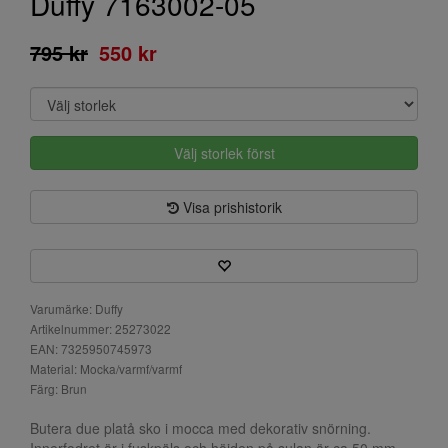
Duffy 7163002-05
795 kr
550 kr
Välj storlek först
Visa prishistorik
Varumärke: Duffy
Artikelnummer: 25273022
EAN: 7325950745973
Material: Mocka/varmf/varmf
Färg: Brun
Butera due platå sko i mocca med dekorativ snörning.
Innerfodret är i fuskpäls och höjden på sulan är ca 50 mm.