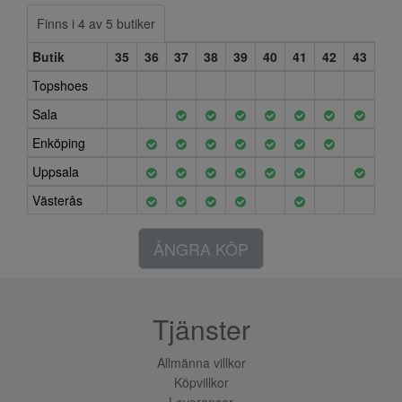
Finns i 4 av 5 butiker
Butik
35
36
37
38
39
40
41
42
43
Topshoes
Sala
Enköping
Uppsala
Västerås
ÅNGRA KÖP
Tjänster
Allmänna villkor
Köpvillkor
Leveranser