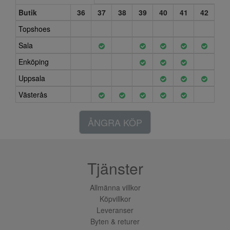
Butik
36
37
38
39
40
41
42
Topshoes
Sala
Enköping
Uppsala
Västerås
ÅNGRA KÖP
Tjänster
Allmänna villkor
Köpvillkor
Leveranser
Byten & returer