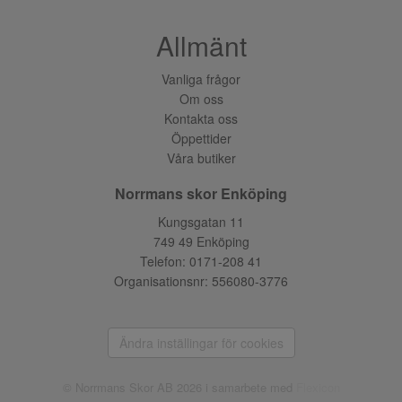
Allmänt
Vanliga frågor
Om oss
Kontakta oss
Öppettider
Våra butiker
Norrmans skor Enköping
Kungsgatan 11
749 49 Enköping
Telefon:
0171-208 41
Organisationsnr: 556080-3776
Ändra inställingar för cookies
© Norrmans Skor AB 2026 i samarbete med
Flexicon