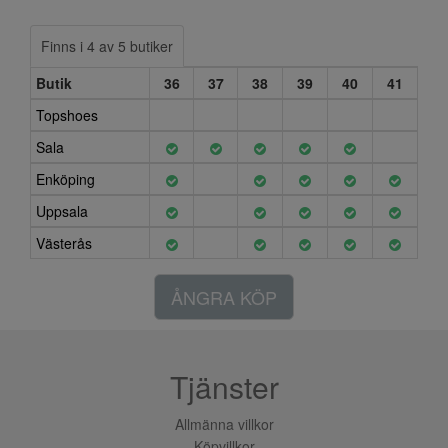
Finns i 4 av 5 butiker
Butik
36
37
38
39
40
41
Topshoes
Sala
Enköping
Uppsala
Västerås
ÅNGRA KÖP
Tjänster
Allmänna villkor
Köpvillkor