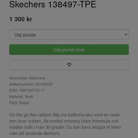
Skechers 138497-TPE
1 300 kr
Välj storlek först
Varumärke: Skechers
Artikelnummer: 26183033
EAN: 198739772111
Material: Textil
Färg: Taupe
On the go flex radiant Slip-ins ballerina sko med en resår
rem över vristen. Air-cooled memory foam innersula och
maskin tvätt i max 30 grader. Du kan bara stoppa in foten
utan att använda skohorn.