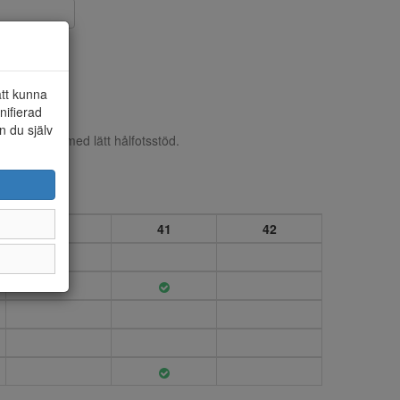
att kunna
nifierad
n du själv
uk innersula med lätt hålfotsstöd.
40
41
42