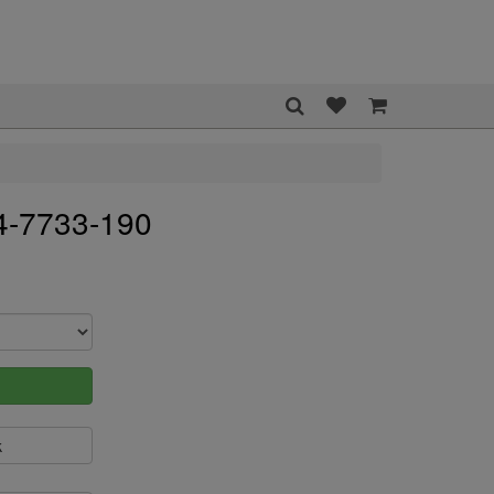
4-7733-190
k