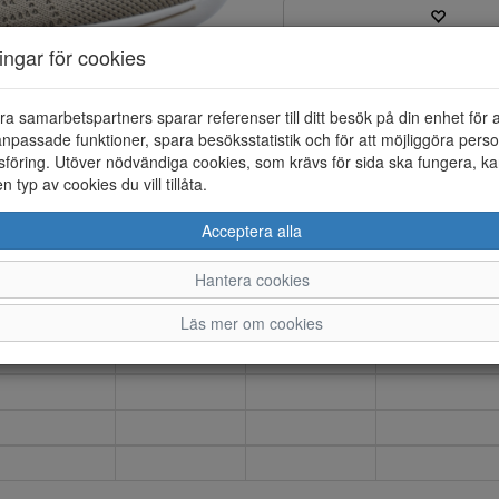
ningar för cookies
Varumärke: CC Resorts
Artikelnummer: 24183055
Material: Textil
ra samarbetspartners sparar referenser till ditt besök på din enhet för 
Färg: Beige
npassade funktioner, spara besöksstatistik och för att möjliggöra perso
föring. Utöver nödvändiga cookies, som krävs för sida ska fungera, ka
Ballerina i textil. Löstagbar mj
en typ av cookies du vill tillåta.
Acceptera alla
Hantera cookies
36
37
38
39
Läs mer om cookies