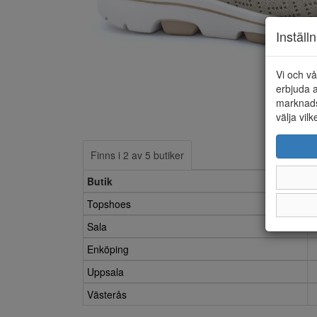
Inställ
Vi och vå
erbjuda a
marknads
välja vilk
Finns i 2 av 5 butiker
Butik
Topshoes
Sala
Enköping
Uppsala
Västerås