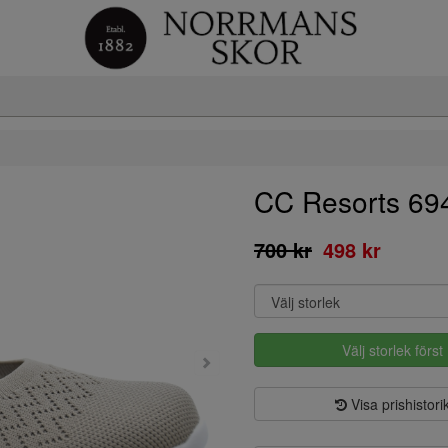
CC Resorts 69
700 kr
498 kr
Välj storlek först
Visa prishistori