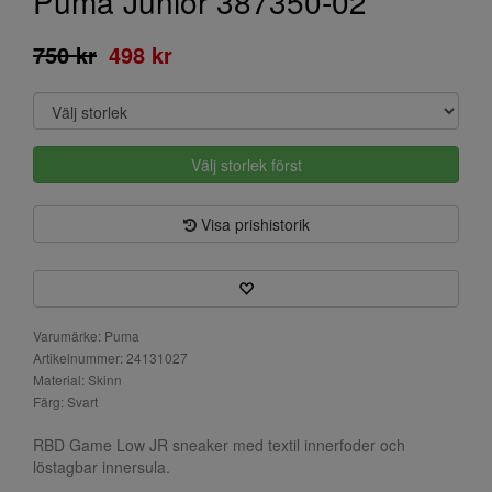
Puma Junior 387350-02
750 kr
498 kr
Välj storlek först
Visa prishistorik
Varumärke: Puma
Artikelnummer: 24131027
Material: Skinn
Färg: Svart
RBD Game Low JR sneaker med textil innerfoder och
löstagbar innersula.