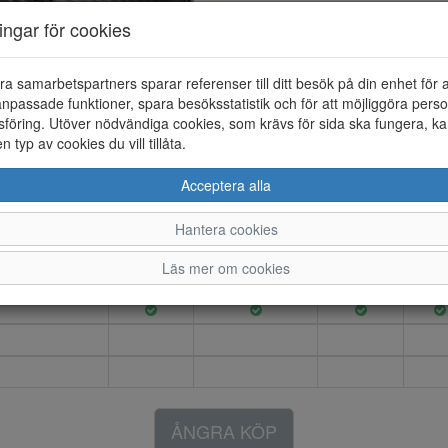
Artikelnummer: 26131005
ningar för cookies
Material: Textil/syntet
Färg: Svart
ra samarbetspartners sparar referenser till ditt besök på din enhet för 
NIKE Star Runner 5 barn löparsk
npassade funktioner, spara besöksstatistik och för att möjliggöra perso
textil.
föring. Utöver nödvändiga cookies, som krävs för sida ska fungera, ka
en typ av cookies du vill tillåta.
Acceptera alla
11.5
12
12.5
13
1
Hantera cookies
Läs mer om cookies
ÅNGRA KÖP