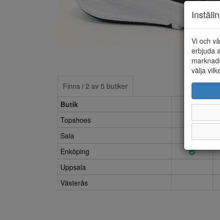
Inställ
Vi och vå
erbjuda a
marknads
välja vilk
Finns i 2 av 5 butiker
Butik
11
Topshoes
Sala
Enköping
Uppsala
Västerås