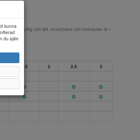
att kunna
o som är luftig och lätt. Innerfodret och innersulan är i
nifierad
n du själv
1.5
2
2.5
3