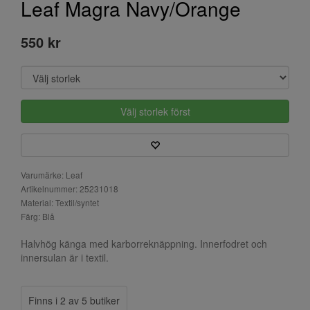
Leaf Magra Navy/Orange
550 kr
Välj storlek först
Varumärke: Leaf
Artikelnummer: 25231018
Material: Textil/syntet
Färg: Blå
Halvhög känga med karborreknäppning. Innerfodret och
innersulan är i textil.
Finns i 2 av 5 butiker