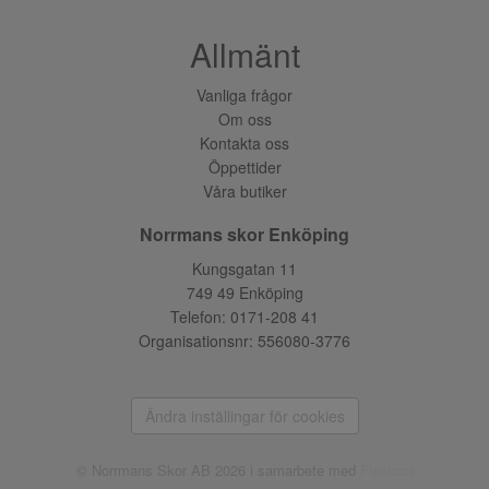
Allmänt
Vanliga frågor
Om oss
Kontakta oss
Öppettider
Våra butiker
Norrmans skor Enköping
Kungsgatan 11
749 49 Enköping
Telefon:
0171-208 41
Organisationsnr: 556080-3776
Ändra inställingar för cookies
© Norrmans Skor AB 2026 i samarbete med
Flexicon