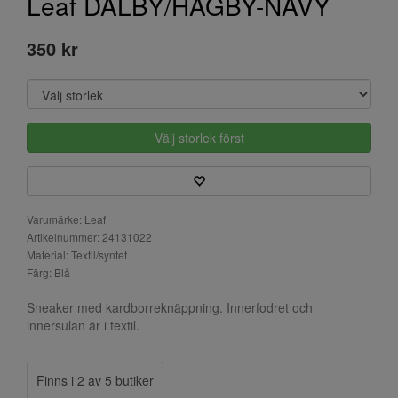
Leaf DALBY/HAGBY-NAVY
350 kr
Välj storlek först
Varumärke: Leaf
Artikelnummer: 24131022
Material: Textil/syntet
Färg: Blå
Sneaker med kardborreknäppning. Innerfodret och
innersulan är i textil.
Finns i 2 av 5 butiker