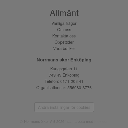
Allmänt
Vanliga frågor
Om oss
Kontakta oss
Öppettider
Våra butiker
Norrmans skor Enköping
Kungsgatan 11
749 49 Enköping
Telefon:
0171-208 41
Organisationsnr: 556080-3776
Ändra inställingar för cookies
© Norrmans Skor AB 2026 i samarbete med
Flexicon