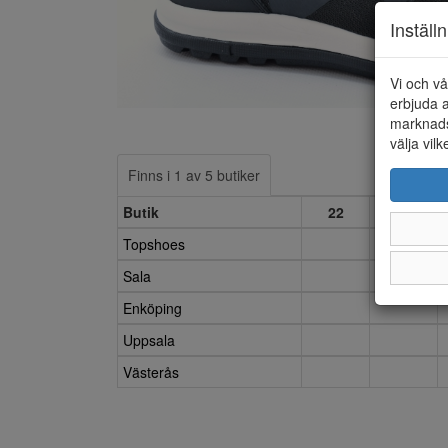
Inställ
Vi och vå
erbjuda a
marknads
välja vilk
Finns i 1 av 5 butiker
Butik
22
23
Topshoes
Sala
Enköping
Uppsala
Västerås