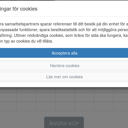
Artikelnummer: 25231020
ningar för cookies
Material: Textil/syntet
Färg: Svart
ra samarbetspartners sparar referenser till ditt besök på din enhet för 
Iggesund halvhög sneaker med t
npassade funktioner, spara besöksstatistik och för att möjliggöra perso
Tvättbar i maskin 30 grader.
föring. Utöver nödvändiga cookies, som krävs för sida ska fungera, ka
en typ av cookies du vill tillåta.
Acceptera alla
24
25
26
27
28
29
30
Hantera cookies
Läs mer om cookies
ÅNGRA KÖP