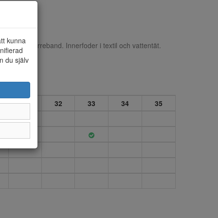
att kunna
vå kardborreband. Innerfoder i textil och vattentät.
nifierad
n du själv
31
32
33
34
35