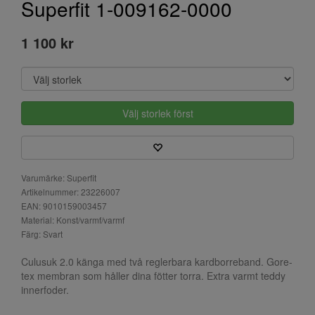
Superfit 1-009162-0000
1 100 kr
Välj storlek först
Varumärke: Superfit
Artikelnummer: 23226007
EAN: 9010159003457
Material: Konst/varmf/varmf
Färg: Svart
Culusuk 2.0 känga med två reglerbara kardborreband. Gore-
tex membran som håller dina fötter torra. Extra varmt teddy
innerfoder.