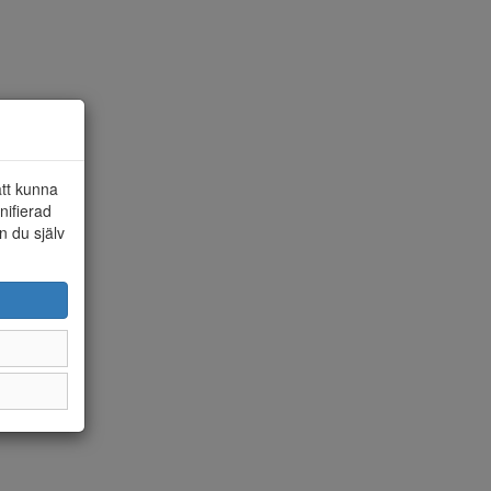
att kunna
nifierad
n du själv