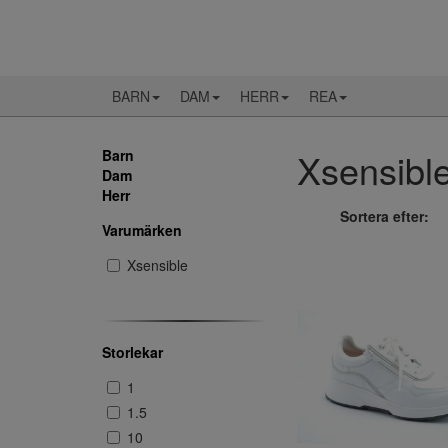
BARN
DAM
HERR
REA
Xsensible 
Barn
Dam
Herr
Sortera efter:
Varumärken
Xsensible
Storlekar
1
1.5
10