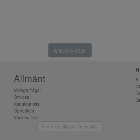
ÅNGRA KÖP
N
Allmänt
K
7
Vanliga frågor
Te
Om oss
Or
Kontakta oss
Öppettider
Våra butiker
Ändra inställingar för cookies