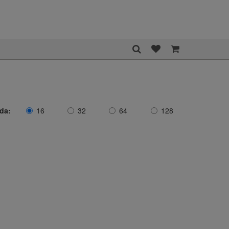
ida:
16
32
64
128