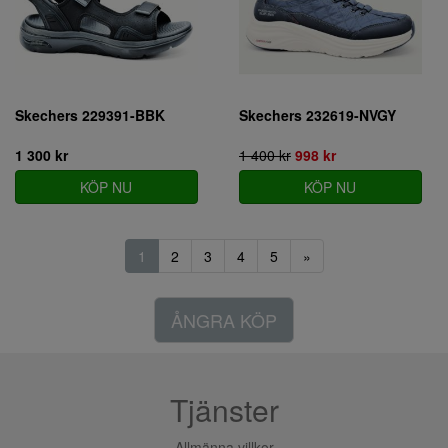
Skechers 229391-BBK
Skechers 232619-NVGY
1 300 kr
1 400 kr
998 kr
KÖP NU
KÖP NU
1
2
3
4
5
»
ÅNGRA KÖP
Tjänster
Allmänna villkor