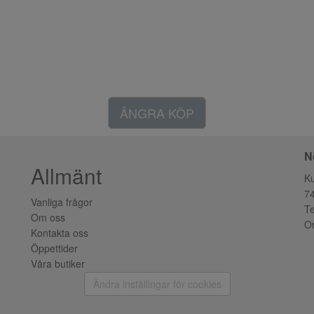
ÅNGRA KÖP
N
Allmänt
K
7
Vanliga frågor
Te
Om oss
Or
Kontakta oss
Öppettider
Våra butiker
Ändra inställingar för cookies