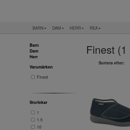
BARN
DAM
HERR
REA
Finest (1 
Barn
Dam
Herr
Sortera efter:
Varumärken
Finest
Storlekar
1
1.5
10