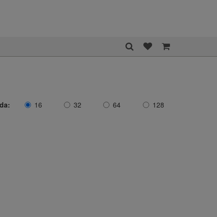
ida:
16
32
64
128