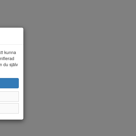
att kunna
nifierad
n du själv