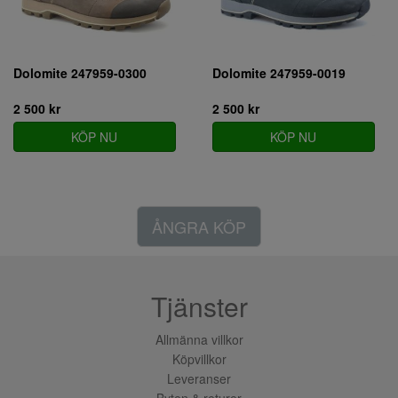
Dolomite 247959-0300
Dolomite 247959-0019
2 500 kr
2 500 kr
KÖP NU
KÖP NU
ÅNGRA KÖP
Tjänster
Allmänna villkor
Köpvillkor
Leveranser
Byten & returer