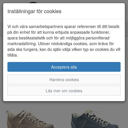
Inställningar för cookies
Vi och våra samarbetspartners sparar referenser till ditt besök
Toggle
på din enhet för att kunna erbjuda anpassade funktioner,
navigation
spara besöksstatistik och för att möjliggöra personifierad
marknadsföring. Utöver nödvändiga cookies, som krävs för
Visa filter
sida ska fungera, kan du själv välja vilken typ av cookies du vill
tillåta.
Dolomite (2 artiklar)
Acceptera alla
Sortera efter:
Hantera cookies
Läs mer om cookies