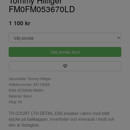
Tommy Hilfiger
FM0FM053670LD
1 100 kr
Välj storlek först
Varumärke: Tommy Hilfiger
Artikelnummer: 25113029
EAN: 8720638186991
Material: Skinn
Färg: Vit
TH COURT LTH DETAIL ESS sneaker i skinn med blått
stycke på bakkappan. Innerfoder och innersula i textil och
den är löstagbar.