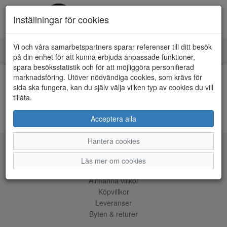
Inställningar för cookies
Vi och våra samarbetspartners sparar referenser till ditt besök
Toggle
på din enhet för att kunna erbjuda anpassade funktioner,
navigation
spara besöksstatistik och för att möjliggöra personifierad
HEM
marknadsföring. Utöver nödvändiga cookies, som krävs för
sida ska fungera, kan du själv välja vilken typ av cookies du vill
tillåta.
Kunde inte hitta några artiklar...
ÅNGRA KÖP
Acceptera alla
Hantera cookies
Tjänster
Läs mer om cookies
Allmänna villkor
Köpvillkor
Leveranser
Byten & returer