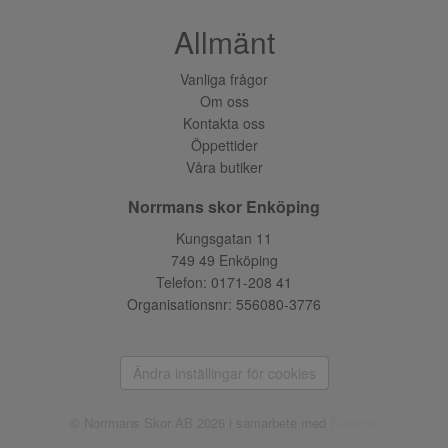
Allmänt
Vanliga frågor
Om oss
Kontakta oss
Öppettider
Våra butiker
Norrmans skor Enköping
Kungsgatan 11
749 49 Enköping
Telefon:
0171-208 41
Organisationsnr: 556080-3776
Ändra inställingar för cookies
© Norrmans Skor AB 2026 i samarbete med
Flexicon