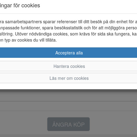
Färg: Rosa
ningar för cookies
Arch fit 2.0 slip-in sandal i tex
för slippa använda händerna f
ra samarbetspartners sparar referenser till ditt besök på din enhet för 
npassade funktioner, spara besöksstatistik och för att möjliggöra perso
föring. Utöver nödvändiga cookies, som krävs för sida ska fungera, ka
en typ av cookies du vill tillåta.
Acceptera alla
Hantera cookies
Läs mer om cookies
ÅNGRA KÖP