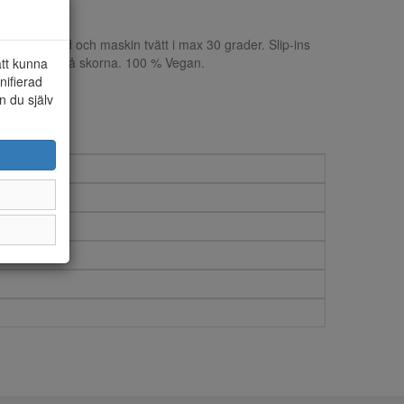
til. Hålfotsstöd och maskin tvätt i max 30 grader. Slip-ins
ör att sätta på skorna. 100 % Vegan.
att kunna
nifierad
n du själv