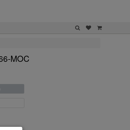
466-MOC
n