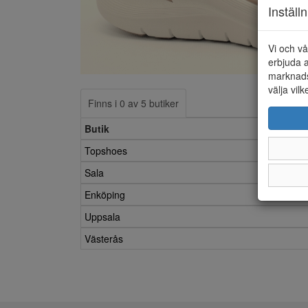
Inställ
Vi och vå
erbjuda a
marknads
välja vilk
Finns i 0 av 5 butiker
Butik
Topshoes
Sala
Enköping
Uppsala
Västerås