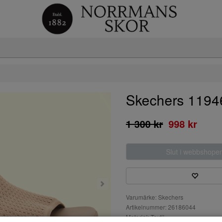
Skechers 119
1 300 kr
998 kr
Slut i webbshope
Varumärke: Skechers
Artikelnummer: 26186044
Material: Textil