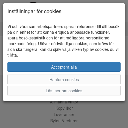
Inställningar för cookies
Vi och våra samarbetspartners sparar referenser till ditt besök
Toggle
på din enhet för att kunna erbjuda anpassade funktioner,
navigation
spara besöksstatistik och för att möjliggöra personifierad
HEM
marknadsföring. Utöver nödvändiga cookies, som krävs för
sida ska fungera, kan du själv välja vilken typ av cookies du vill
tillåta.
Kunde inte hitta några artiklar...
ÅNGRA KÖP
Acceptera alla
Hantera cookies
Tjänster
Läs mer om cookies
Allmänna villkor
Köpvillkor
Leveranser
Byten & returer