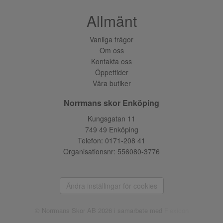
Allmänt
Vanliga frågor
Om oss
Kontakta oss
Öppettider
Våra butiker
Norrmans skor Enköping
Kungsgatan 11
749 49 Enköping
Telefon:
0171-208 41
Organisationsnr: 556080-3776
Ändra inställingar för cookies
© Norrmans Skor AB 2026 i samarbete med
Flexicon