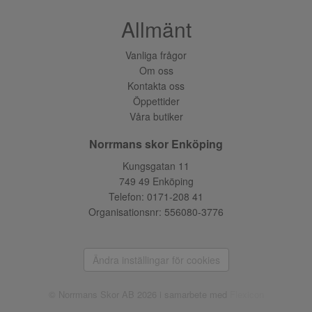
Allmänt
Vanliga frågor
Om oss
Kontakta oss
Öppettider
Våra butiker
Norrmans skor Enköping
Kungsgatan 11
749 49 Enköping
Telefon:
0171-208 41
Organisationsnr: 556080-3776
Ändra inställingar för cookies
© Norrmans Skor AB 2026 i samarbete med
Flexicon