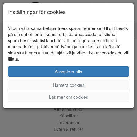
Inställningar för cookies
Vi och våra samarbetspartners sparar referenser till ditt besök
Toggle
på din enhet för att kunna erbjuda anpassade funktioner,
navigation
spara besöksstatistik och för att möjliggöra personifierad
HEM
marknadsföring. Utöver nödvändiga cookies, som krävs för
sida ska fungera, kan du själv välja vilken typ av cookies du vill
tillåta.
Kunde inte hitta några artiklar...
ÅNGRA KÖP
Acceptera alla
Hantera cookies
Tjänster
Läs mer om cookies
Allmänna villkor
Köpvillkor
Leveranser
Byten & returer