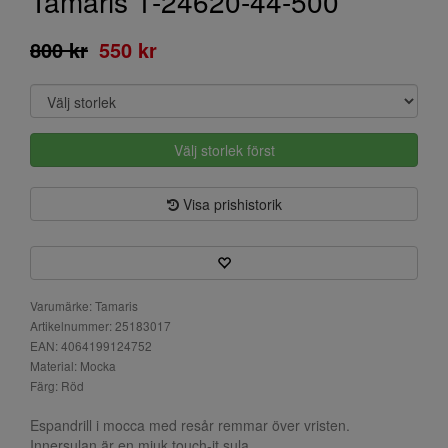
Tamaris 1-24620-44-500
800 kr
550 kr
Välj storlek först
Visa prishistorik
Varumärke: Tamaris
Artikelnummer: 25183017
EAN: 4064199124752
Material: Mocka
Färg: Röd
Espandrill i mocca med resår remmar över vristen.
Innersulan är en mjuk touch-it sula.