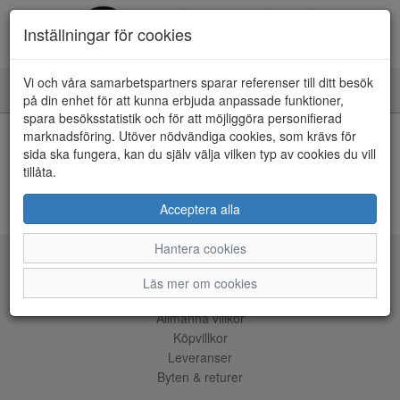
Inställningar för cookies
Vi och våra samarbetspartners sparar referenser till ditt besök
Toggle
på din enhet för att kunna erbjuda anpassade funktioner,
navigation
spara besöksstatistik och för att möjliggöra personifierad
HEM
marknadsföring. Utöver nödvändiga cookies, som krävs för
sida ska fungera, kan du själv välja vilken typ av cookies du vill
tillåta.
Kunde inte hitta några artiklar...
ÅNGRA KÖP
Acceptera alla
Hantera cookies
Tjänster
Läs mer om cookies
Allmänna villkor
Köpvillkor
Leveranser
Byten & returer