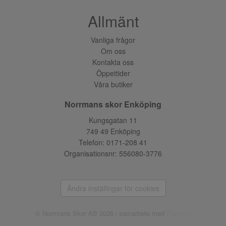
Allmänt
Vanliga frågor
Om oss
Kontakta oss
Öppettider
Våra butiker
Norrmans skor Enköping
Kungsgatan 11
749 49 Enköping
Telefon:
0171-208 41
Organisationsnr: 556080-3776
Ändra inställingar för cookies
© Norrmans Skor AB 2026 i samarbete med
Flexicon