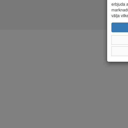
erbjuda a
marknads
välja vilk