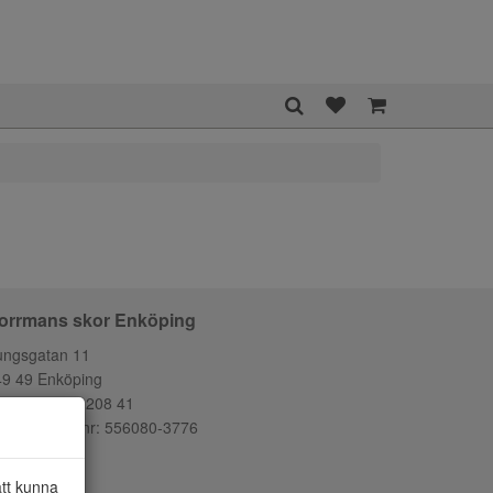
orrmans skor Enköping
ungsgatan 11
49 49 Enköping
lefon:
0171-208 41
ganisationsnr: 556080-3776
att kunna