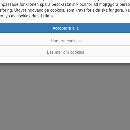
npassade funktioner, spara besöksstatistik och för att möjliggöra perso
Ändra inställingar för cookies
föring. Utöver nödvändiga cookies, som krävs för sida ska fungera, ka
en typ av cookies du vill tillåta.
© Norrmans Skor AB 2026 i samarbete med
Flexicon
Acceptera alla
Hantera cookies
Läs mer om cookies