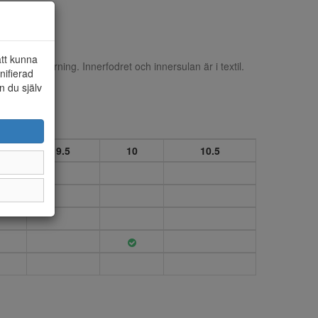
att kunna
ed snörning. Innerfodret och innersulan är i textil.
nifierad
n du själv
9
9.5
10
10.5