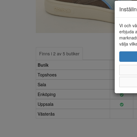
Inställ
Vi och vå
erbjuda a
marknads
välja vilk
Finns i 2 av 5 butiker
Butik
6
Topshoes
Sala
Enköping
Uppsala
Västerås