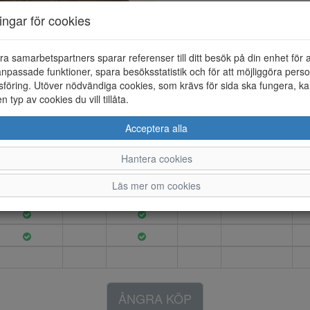
Artikelnummer: 26166027
ningar för cookies
Material: Mocka
Färg: Brun
ra samarbetspartners sparar referenser till ditt besök på din enhet för 
COURT RETRO sneaker i mocca m
npassade funktioner, spara besöksstatistik och för att möjliggöra perso
Yttersulan är i gummi.
föring. Utöver nödvändiga cookies, som krävs för sida ska fungera, ka
en typ av cookies du vill tillåta.
Acceptera alla
6.5
7
7.5
8
8.5
Hantera cookies
Läs mer om cookies
ÅNGRA KÖP