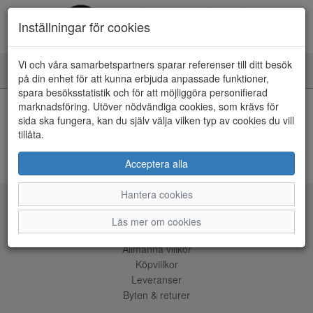
Inställningar för cookies
Vi och våra samarbetspartners sparar referenser till ditt besök
Toggle
på din enhet för att kunna erbjuda anpassade funktioner,
navigation
spara besöksstatistik och för att möjliggöra personifierad
HEM
marknadsföring. Utöver nödvändiga cookies, som krävs för
sida ska fungera, kan du själv välja vilken typ av cookies du vill
tillåta.
Kunde inte hitta några artiklar...
ÅNGRA KÖP
Acceptera alla
Hantera cookies
Tjänster
Läs mer om cookies
Allmänna villkor
Köpvillkor
Leveranser
Byten & returer