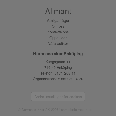
Allmänt
Vanliga frågor
Om oss
Kontakta oss
Öppettider
Våra butiker
Norrmans skor Enköping
Kungsgatan 11
749 49 Enköping
Telefon:
0171-208 41
Organisationsnr: 556080-3776
Ändra inställingar för cookies
© Norrmans Skor AB 2026 i samarbete med
Flexicon