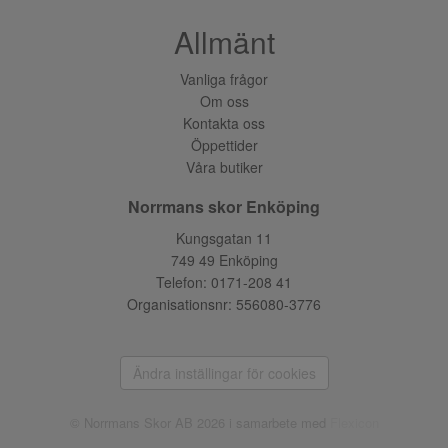
Allmänt
Vanliga frågor
Om oss
Kontakta oss
Öppettider
Våra butiker
Norrmans skor Enköping
Kungsgatan 11
749 49 Enköping
Telefon:
0171-208 41
Organisationsnr: 556080-3776
Ändra inställingar för cookies
© Norrmans Skor AB 2026 i samarbete med
Flexicon