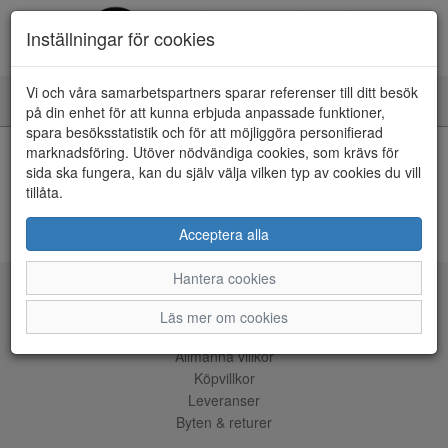
Inställningar för cookies
Vi och våra samarbetspartners sparar referenser till ditt besök
Toggle
på din enhet för att kunna erbjuda anpassade funktioner,
navigation
spara besöksstatistik och för att möjliggöra personifierad
HEM
marknadsföring. Utöver nödvändiga cookies, som krävs för
sida ska fungera, kan du själv välja vilken typ av cookies du vill
tillåta.
Kunde inte hitta några artiklar...
ÅNGRA KÖP
Acceptera alla
Hantera cookies
Tjänster
Läs mer om cookies
Allmänna villkor
Köpvillkor
Leveranser
Byten & returer