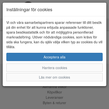
Inställningar för cookies
Vi och våra samarbetspartners sparar referenser till ditt besök
Toggle
på din enhet för att kunna erbjuda anpassade funktioner,
navigation
spara besöksstatistik och för att möjliggöra personifierad
HEM
marknadsföring. Utöver nödvändiga cookies, som krävs för
sida ska fungera, kan du själv välja vilken typ av cookies du vill
tillåta.
Kunde inte hitta några artiklar...
ÅNGRA KÖP
Acceptera alla
Hantera cookies
Tjänster
Läs mer om cookies
Allmänna villkor
Köpvillkor
Leveranser
Byten & returer