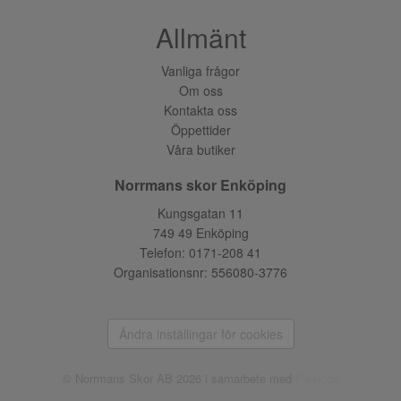
Allmänt
Vanliga frågor
Om oss
Kontakta oss
Öppettider
Våra butiker
Norrmans skor Enköping
Kungsgatan 11
749 49 Enköping
Telefon:
0171-208 41
Organisationsnr: 556080-3776
Ändra inställingar för cookies
© Norrmans Skor AB 2026 i samarbete med
Flexicon