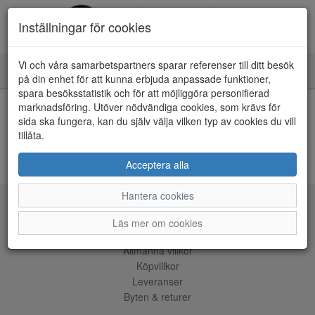
Inställningar för cookies
Vi och våra samarbetspartners sparar referenser till ditt besök
Toggle
på din enhet för att kunna erbjuda anpassade funktioner,
navigation
spara besöksstatistik och för att möjliggöra personifierad
HEM
marknadsföring. Utöver nödvändiga cookies, som krävs för
sida ska fungera, kan du själv välja vilken typ av cookies du vill
tillåta.
Kunde inte hitta några artiklar...
ÅNGRA KÖP
Acceptera alla
Hantera cookies
Tjänster
Läs mer om cookies
Allmänna villkor
Köpvillkor
Leveranser
Byten & returer