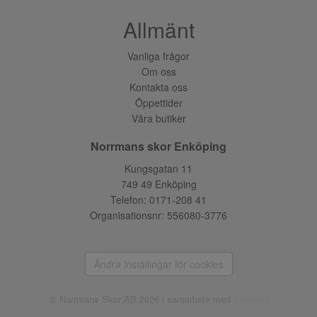
Allmänt
Vanliga frågor
Om oss
Kontakta oss
Öppettider
Våra butiker
Norrmans skor Enköping
Kungsgatan 11
749 49 Enköping
Telefon:
0171-208 41
Organisationsnr: 556080-3776
Ändra inställingar för cookies
© Norrmans Skor AB 2026 i samarbete med
Flexicon