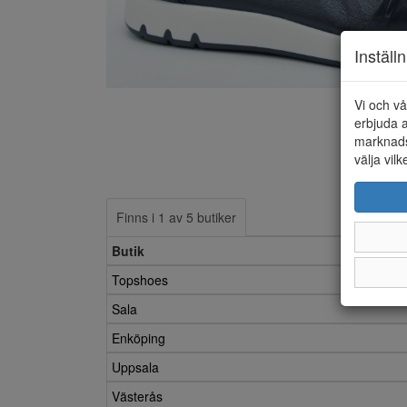
Inställ
Vi och vå
erbjuda a
marknads
välja vilk
Finns i 1 av 5 butiker
Butik
Topshoes
Sala
Enköping
Uppsala
Västerås