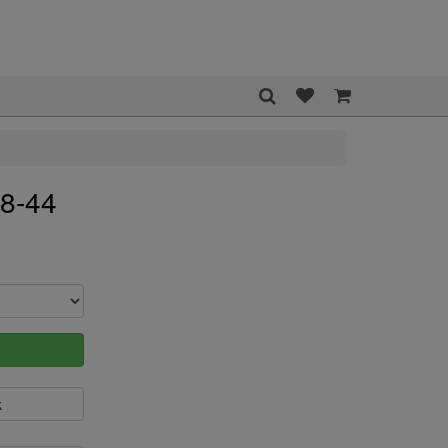
18-44
k