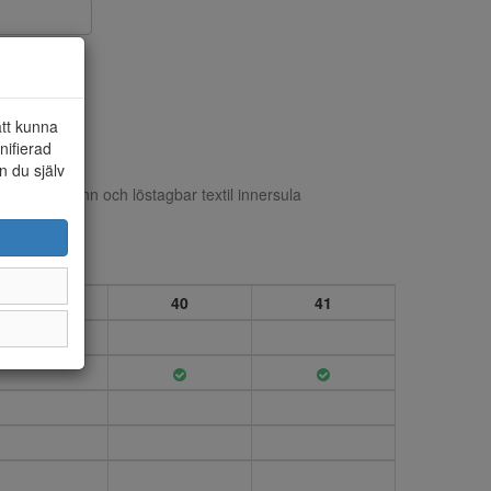
att kunna
nifierad
n du själv
rfoder i skinn och löstagbar textil innersula
39
40
41