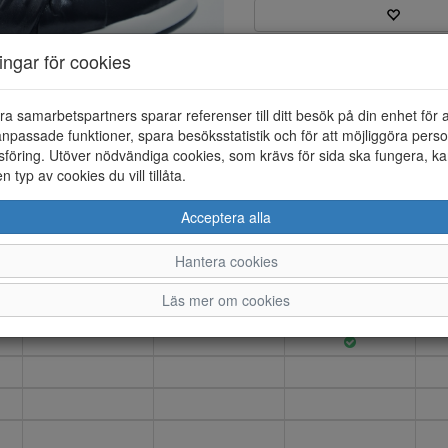
ningar för cookies
Varumärke: Caprice
Artikelnummer: 26183004
EAN: 4064216554432
ra samarbetspartners sparar referenser till ditt besök på din enhet för 
Material: Skinn
npassade funktioner, spara besöksstatistik och för att möjliggöra perso
Färg: Blå
föring. Utöver nödvändiga cookies, som krävs för sida ska fungera, ka
en typ av cookies du vill tillåta.
Mörk blå ballerina sko med inne
Acceptera alla
Hantera cookies
36
37
38
Läs mer om cookies