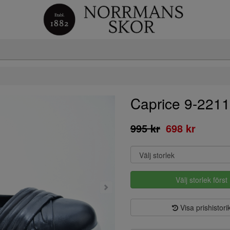
Caprice 9-221
995 kr
698 kr
Välj storlek först
Visa prishistori