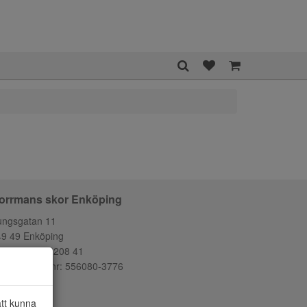
orrmans skor Enköping
ungsgatan 11
49 49 Enköping
lefon:
0171-208 41
ganisationsnr: 556080-3776
att kunna