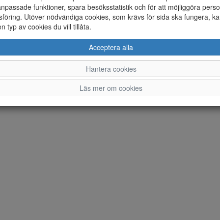
npassade funktioner, spara besöksstatistik och för att möjliggöra perso
Ändra inställingar för cookies
föring. Utöver nödvändiga cookies, som krävs för sida ska fungera, ka
en typ av cookies du vill tillåta.
© Norrmans Skor AB 2026 i samarbete med
Flexicon
Acceptera alla
Hantera cookies
Läs mer om cookies