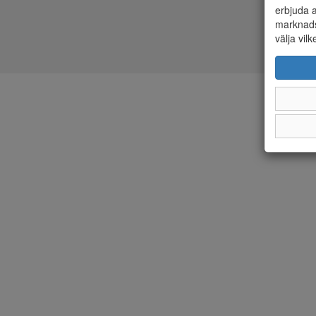
erbjuda a
marknads
välja vilk